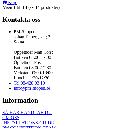
Köp
Visar
1
till
14
(av
14
produkter)
Kontakta oss
PM-Shopen
Johan Enbergsväg 2
Solna
Öppettider Mån-Tors:
Butiken 08:00-17:00
Öppettider Fre:
Butiken 08:00-15:30
Verkstan 09:00-18:00
Lunch: 11:30-12:30
Tel:08-428 93 10
info@pm-shopen.se
Information
SÅ HÄR HANDLAR DU
OM OSS
INSTALLATIONS-GUIDE
PM COMPETITION TEAM