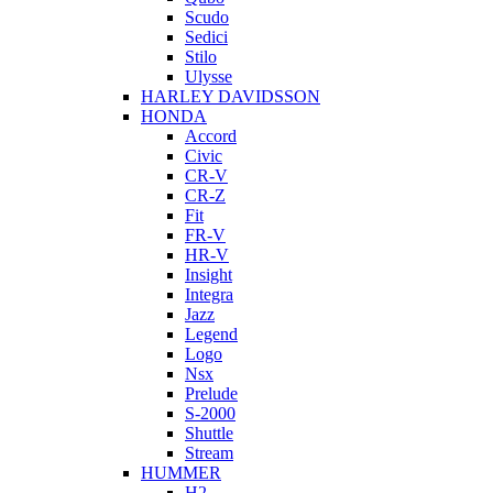
Scudo
Sedici
Stilo
Ulysse
HARLEY DAVIDSSON
HONDA
Accord
Civic
CR-V
CR-Z
Fit
FR-V
HR-V
Insight
Integra
Jazz
Legend
Logo
Nsx
Prelude
S-2000
Shuttle
Stream
HUMMER
H2