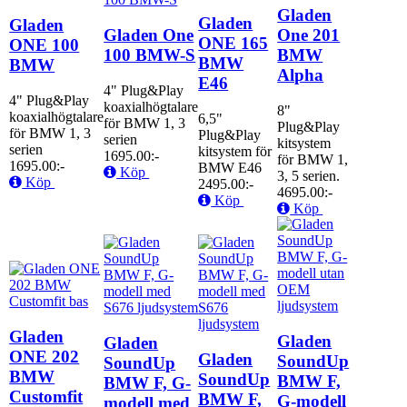
Gladen
Gladen
Gladen
Gladen One
One 201
ONE 165
ONE 100
100 BMW-S
BMW
BMW
BMW
Alpha
E46
4" Plug&Play
4" Plug&Play
koaxialhögtalare
8"
koaxialhögtalare
6,5"
för BMW 1, 3
Plug&Play
för BMW 1, 3
Plug&Play
serien
kitsystem
serien
kitsystem för
1695.00:-
för BMW 1,
1695.00:-
BMW E46
Köp
3, 5 serien.
Köp
2495.00:-
4695.00:-
Köp
Köp
Gladen
Gladen
Gladen
ONE 202
Gladen
SoundUp
SoundUp
BMW
SoundUp
BMW F,
BMW F, G-
Customfit
BMW F,
G-modell
modell med