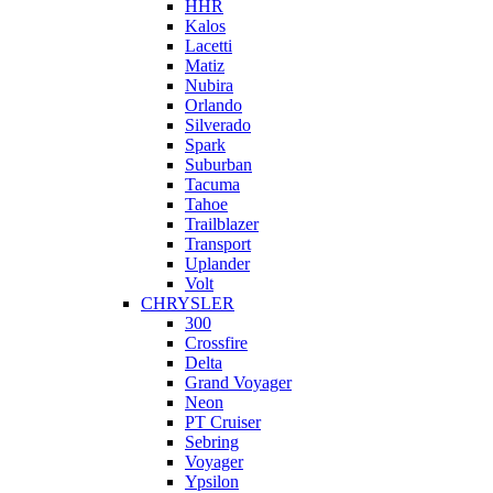
HHR
Kalos
Lacetti
Matiz
Nubira
Orlando
Silverado
Spark
Suburban
Tacuma
Tahoe
Trailblazer
Transport
Uplander
Volt
CHRYSLER
300
Crossfire
Delta
Grand Voyager
Neon
PT Cruiser
Sebring
Voyager
Ypsilon