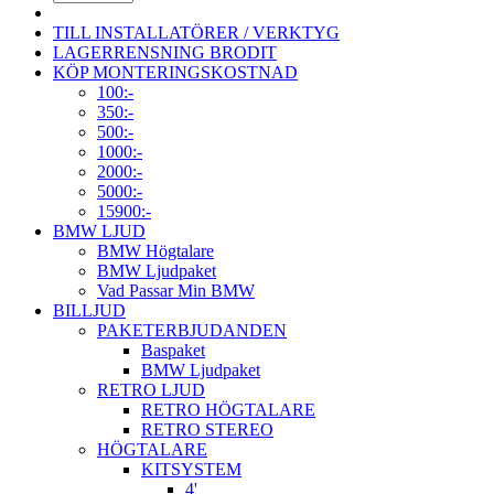
TILL INSTALLATÖRER / VERKTYG
LAGERRENSNING BRODIT
KÖP MONTERINGSKOSTNAD
100:-
350:-
500:-
1000:-
2000:-
5000:-
15900:-
BMW LJUD
BMW Högtalare
BMW Ljudpaket
Vad Passar Min BMW
BILLJUD
PAKETERBJUDANDEN
Baspaket
BMW Ljudpaket
RETRO LJUD
RETRO HÖGTALARE
RETRO STEREO
HÖGTALARE
KITSYSTEM
4'