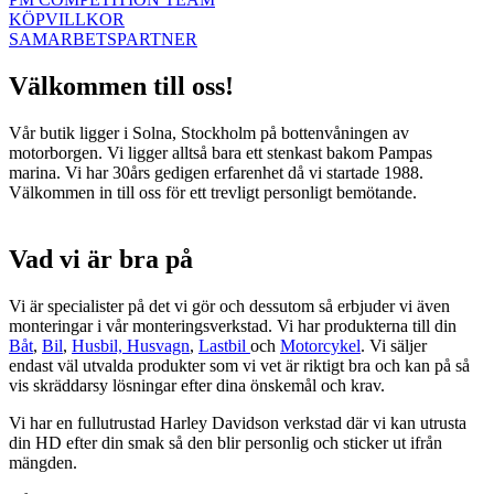
KÖPVILLKOR
SAMARBETSPARTNER
Välkommen till oss!
Vår butik ligger i Solna, Stockholm på bottenvåningen av
motorborgen. Vi ligger alltså bara ett stenkast bakom Pampas
marina. Vi har 30års gedigen erfarenhet då vi startade 1988.
Välkommen in till oss för ett trevligt personligt bemötande.
Vad vi är bra på
Vi är specialister på det vi gör och dessutom så erbjuder vi även
monteringar i vår monteringsverkstad. Vi har produkterna till din
Båt
,
Bil
,
Husbil, Husvagn
,
Lastbil
och
Motorcykel
. Vi säljer
endast väl utvalda produkter som vi vet är riktigt bra och kan på så
vis skräddarsy lösningar efter dina önskemål och krav.
Vi har en fullutrustad Harley Davidson verkstad där vi kan utrusta
din HD efter din smak så den blir personlig och sticker ut ifrån
mängden.