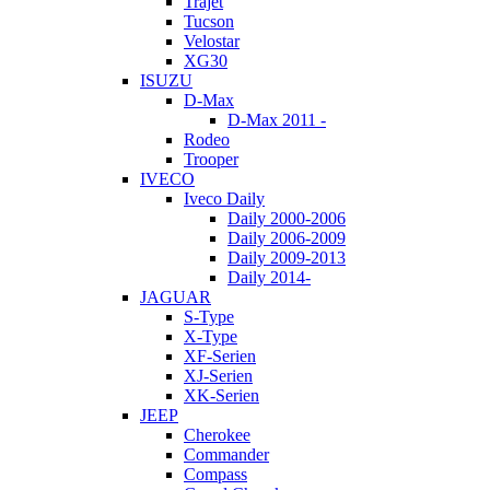
Trajet
Tucson
Velostar
XG30
ISUZU
D-Max
D-Max 2011 -
Rodeo
Trooper
IVECO
Iveco Daily
Daily 2000-2006
Daily 2006-2009
Daily 2009-2013
Daily 2014-
JAGUAR
S-Type
X-Type
XF-Serien
XJ-Serien
XK-Serien
JEEP
Cherokee
Commander
Compass