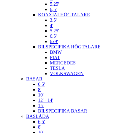
5,25'
6,5'
KOAXIALHÖGTALARE
3.5'
4'
5.25'
6.5'
6x9'
BILSPECIFIKA HÖGTALARE
BMW
FIAT
MERCEDES
TESLA
VOLKSWAGEN
BASAR
6.5'
8'
10'
12' - 14'
15'
BILSPECIFIKA BASAR
BASLÅDA
6,5'
8'
10'