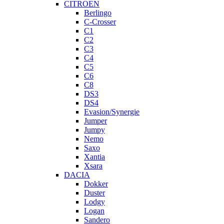
CITROEN
Berlingo
C-Crosser
C1
C2
C3
C4
C5
C6
C8
DS3
DS4
Evasion/Synergie
Jumper
Jumpy
Nemo
Saxo
Xantia
Xsara
DACIA
Dokker
Duster
Lodgy
Logan
Sandero