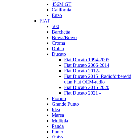
456M GT
California
Enzo
FIAT
500
Barchetta
Brava/Bravo
Croma
Doblo
Ducato
Fiat Ducato 1994-2005
Fiat Ducato 2006-2014
Fiat Ducato 2012-
Fiat Ducato 2015- Radioförberedd
utan Fiat OEM-radio
Fiat Ducato 2015-2020
Fiat Ducato 2021 -
Fiorino
Grande Punto
Idea
Marea
Multipla
Panda
Punto
Qubo