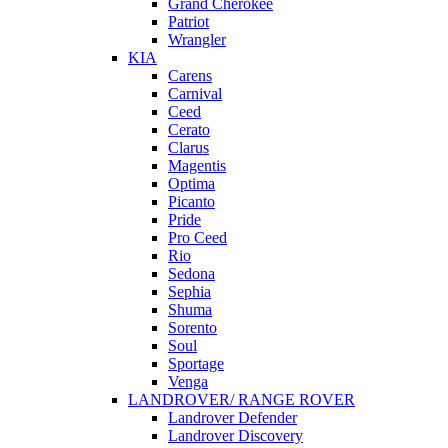
Grand Cherokee
Patriot
Wrangler
KIA
Carens
Carnival
Ceed
Cerato
Clarus
Magentis
Optima
Picanto
Pride
Pro Ceed
Rio
Sedona
Sephia
Shuma
Sorento
Soul
Sportage
Venga
LANDROVER/ RANGE ROVER
Landrover Defender
Landrover Discovery