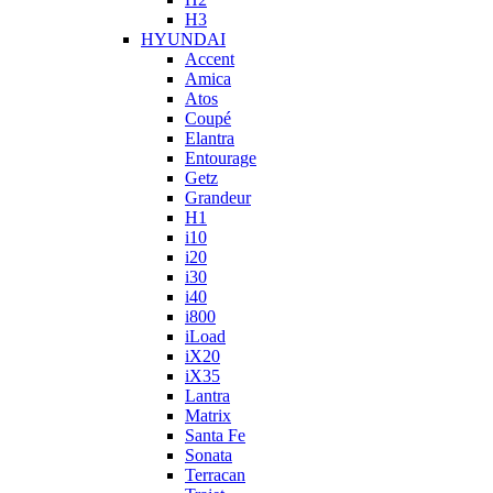
H3
HYUNDAI
Accent
Amica
Atos
Coupé
Elantra
Entourage
Getz
Grandeur
H1
i10
i20
i30
i40
i800
iLoad
iX20
iX35
Lantra
Matrix
Santa Fe
Sonata
Terracan