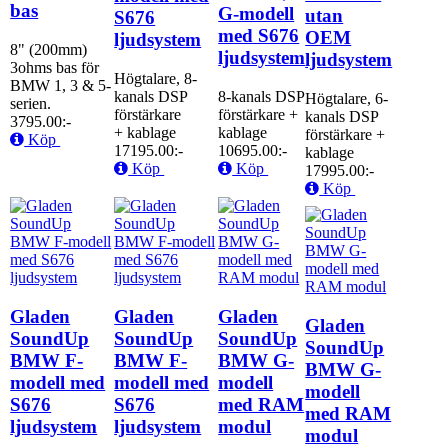
bas
G-modell
utan
S676
med S676
OEM
ljudsystem
8" (200mm)
ljudsystem
ljudsystem
3ohms bas för
Högtalare, 8-
BMW 1, 3 & 5-
kanals DSP
8-kanals DSP
Högtalare, 6-
serien.
förstärkare
förstärkare +
kanals DSP
3795.00:-
+ kablage
kablage
förstärkare +
Köp
17195.00:-
10695.00:-
kablage
Köp
Köp
17995.00:-
Köp
Gladen
Gladen
Gladen
Gladen
SoundUp
SoundUp
SoundUp
SoundUp
BMW F-
BMW F-
BMW G-
BMW G-
modell med
modell med
modell
modell
S676
S676
med RAM
med RAM
ljudsystem
ljudsystem
modul
modul