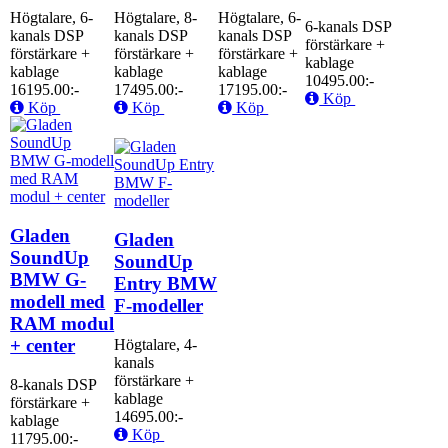
Högtalare, 6-
Högtalare, 8-
Högtalare, 6-
6-kanals DSP
kanals DSP
kanals DSP
kanals DSP
förstärkare +
förstärkare +
förstärkare +
förstärkare +
kablage
kablage
kablage
kablage
10495.00:-
16195.00:-
17495.00:-
17195.00:-
Köp
Köp
Köp
Köp
Gladen
Gladen
SoundUp
SoundUp
BMW G-
Entry BMW
modell med
F-modeller
RAM modul
+ center
Högtalare, 4-
kanals
förstärkare +
8-kanals DSP
kablage
förstärkare +
14695.00:-
kablage
Köp
11795.00:-