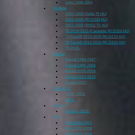
Lupo 1998-2004
Multivan
2003-2009 (Delta T5 HU)
2003-2009 (RCD200 HU)
2003-2009 (RNS2 T5 HU)
T5 2010-2015 (Caravelle RCD310 HU)
T5 Facelift 2010-2015 (RCD210 HU)
T5 Facelift 2010-2015 (RCD310 HU)
T6 2015-
Passat
Passat 1994-1997
Passat 1998-2004
Passat 2005-2009
Passat 2010-2015
Passat 2015-
Passat CC
2008 - 2012
2013-
Phaeton
Phaeton 2002-
Polo
Polo 1994-2001
Polo 2002-2009
Polo 2009-2014