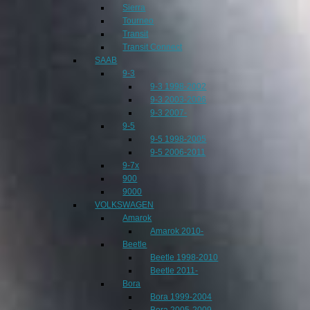
Sierra
Tourneo
Transit
Transit Connect
SAAB
9-3
9-3 1998-2002
9-3 2003-2006
9-3 2007-
9-5
9-5 1998-2005
9-5 2006-2011
9-7x
900
9000
VOLKSWAGEN
Amarok
Amarok 2010-
Beetle
Beetle 1998-2010
Beetle 2011-
Bora
Bora 1999-2004
Bora 2005-2009