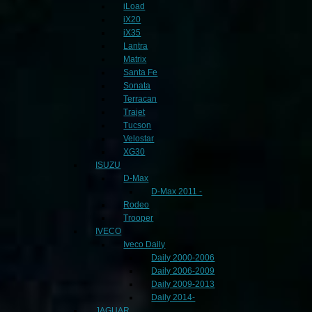
iLoad
iX20
iX35
Lantra
Matrix
Santa Fe
Sonata
Terracan
Trajet
Tucson
Velostar
XG30
ISUZU
D-Max
D-Max 2011 -
Rodeo
Trooper
IVECO
Iveco Daily
Daily 2000-2006
Daily 2006-2009
Daily 2009-2013
Daily 2014-
JAGUAR