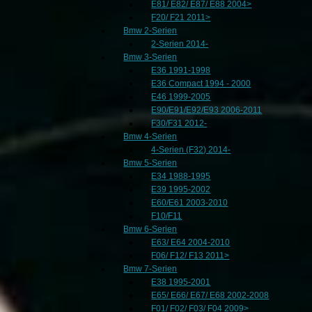
E81/ E82/ E87/ E88 2004>
F20/ F21 2011>
Bmw 2-Serien
2-Serien 2014-
Bmw 3-Serien
E36 1991-1998
E36 Compact 1994 - 2000
E46 1999-2005
E90/E91/E92/E93 2006-2011
F30/F31 2012-
Bmw 4-Serien
4-Serien (F32) 2014-
Bmw 5-Serien
E34 1988-1995
E39 1995-2002
E60/E61 2003-2010
F10/F11
Bmw 6-Serien
E63/ E64 2004-2010
F06/ F12/ F13 2011>
Bmw 7-Serien
E38 1995-2001
E65/ E66/ E67/ E68 2002-2008
F01/ F02/ F03/ F04 2009>