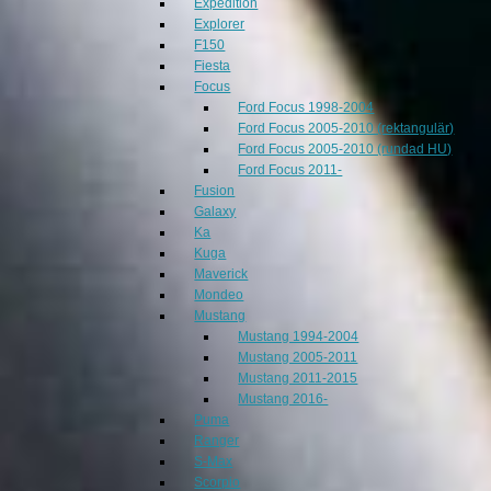
Expedition
Explorer
F150
Fiesta
Focus
Ford Focus 1998-2004
Ford Focus 2005-2010 (rektangulär)
Ford Focus 2005-2010 (rundad HU)
Ford Focus 2011-
Fusion
Galaxy
Ka
Kuga
Maverick
Mondeo
Mustang
Mustang 1994-2004
Mustang 2005-2011
Mustang 2011-2015
Mustang 2016-
Puma
Ranger
S-Max
Scorpio