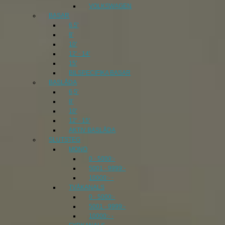
VOLKSWAGEN
BASAR
6.5'
8'
10'
12' - 14'
15'
BILSPECIFIKA BASAR
BASLÅDA
6,5'
8'
10'
12' - 15'
AKTIV BASLÅDA
SLUTSTEG
MONO
0 - 5000:-
5001 - 9999:-
10000:- -
TVÅKANALS
0 - 5000:-
5001 - 9999:-
10000:- -