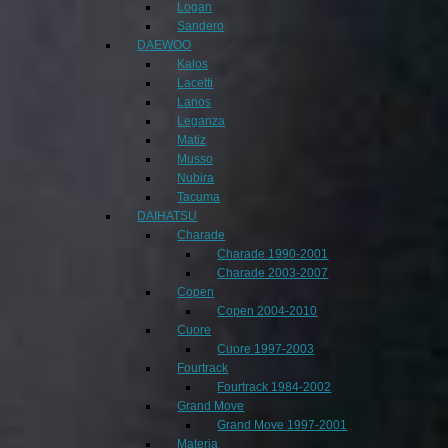
Logan
Sandero
DAEWOO
Kalos
Lacetti
Lanos
Leganza
Matiz
Musso
Nubira
Tacuma
DAIHATSU
Charade
Charade 1990-2001
Charade 2003-2007
Copen
Copen 2004-2010
Cuore
Cuore 1997-2003
Fourtrack
Fourtrack 1984-2002
Grand Move
Grand Move 1997-2001
Materia