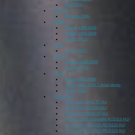
Polo 2014-
Scirocco
Scirocco 2008-
Sharan
Sharan 1995-2000
Sharan 2000-2009
Sharan 2010-
Tiguan
Tiguan 2007-
Touareg
Touareg 2004-2009
Touareg 2010-
Touran
Touran 2003-2009
Touran 2003-2009 2-delad stereo
Touran 2010-
Transporter
2003-2009 (Delta T5 HU)
2003-2009 (RCD200 HU)
2003-2009 (RNS2 T5 HU)
T5 2010-2015 (Caravelle RCD310 HU)
T5 Facelift 2010-2015 (RCD210 HU)
T5 Facelift 2010-2015 (RCD310 HU)