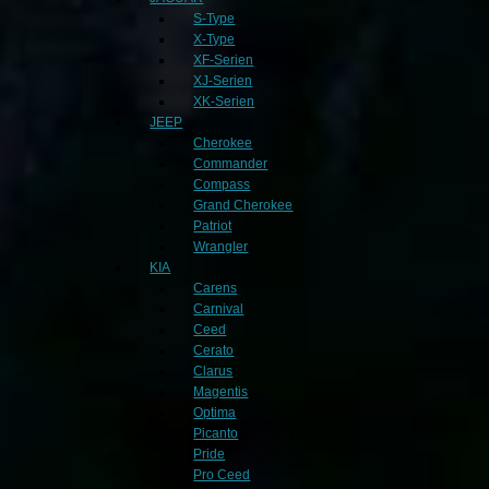
S-Type
X-Type
XF-Serien
XJ-Serien
XK-Serien
JEEP
Cherokee
Commander
Compass
Grand Cherokee
Patriot
Wrangler
KIA
Carens
Carnival
Ceed
Cerato
Clarus
Magentis
Optima
Picanto
Pride
Pro Ceed