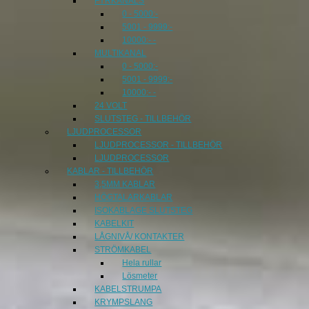
FYRKANALS
0 - 5000:-
5001 - 9999:-
10000:- -
MULTIKANAL
0 - 5000:-
5001 - 9999:-
10000:- -
24 VOLT
SLUTSTEG - TILLBEHÖR
LJUDPROCESSOR
LJUDPROCESSOR - TILLBEHÖR
LJUDPROCESSOR
KABLAR - TILLBEHÖR
3,5MM KABLAR
HÖGTALARKABLAR
ISOKABLAGE SLUTSTEG
KABELKIT
LÅGNIVÅ/ KONTAKTER
STRÖMKABEL
Hela rullar
Lösmeter
KABELSTRUMPA
KRYMPSLANG