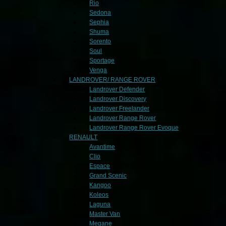
Rio
Sedona
Sephia
Shuma
Sorento
Soul
Sportage
Venga
LANDROVER/ RANGE ROVER
Landrover Defender
Landrover Discovery
Landrover Freelander
Landrover Range Rover
Landrover Range Rover Evoque
RENAULT
Avantime
Clio
Espace
Grand Scenic
Kangoo
Koleos
Laguna
Master Van
Megane