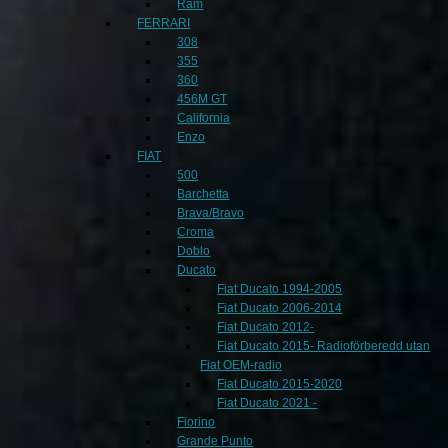
Ram
FERRARI
308
355
360
456M GT
California
Enzo
FIAT
500
Barchetta
Brava/Bravo
Croma
Doblo
Ducato
Fiat Ducato 1994-2005
Fiat Ducato 2006-2014
Fiat Ducato 2012-
Fiat Ducato 2015- Radioförberedd utan
Fiat OEM-radio
Fiat Ducato 2015-2020
Fiat Ducato 2021 -
Fiorino
Grande Punto