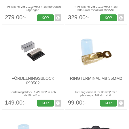
- Polsko för 2st 20/10mm2 + 1st 50/20mm
+ Polsko för 2st 20/10mm2 + 1st
utgångar.
50/20mm avsäkrad MiniANL
279.00:-
329.00:-
KÖP
KÖP
FÖRDELNINGSBLOCK
RINGTERMINAL M8 35MM2
690502
Fördelningsblock, 1x20mm2 in och
1st Ringterminal för 35mm2 med
4x10mm2 ut
plastkåpa, M8 skruvhål.
149.00:-
99.00:-
KÖP
KÖP