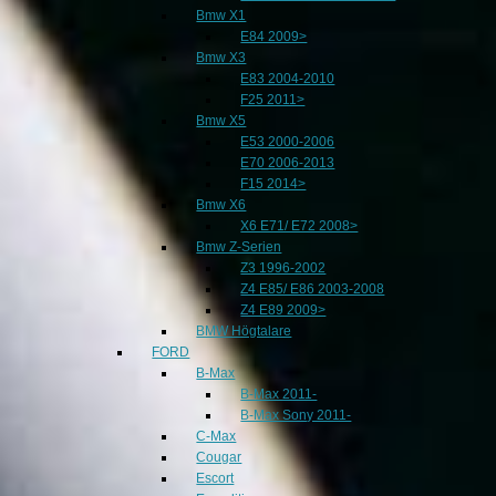
Bmw X1
E84 2009>
Bmw X3
E83 2004-2010
F25 2011>
Bmw X5
E53 2000-2006
E70 2006-2013
F15 2014>
Bmw X6
X6 E71/ E72 2008>
Bmw Z-Serien
Z3 1996-2002
Z4 E85/ E86 2003-2008
Z4 E89 2009>
BMW Högtalare
FORD
B-Max
B-Max 2011-
B-Max Sony 2011-
C-Max
Cougar
Escort