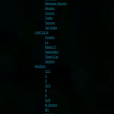
Megane Scenic
Modus
Scenic
Trafic
Twingo
Vel Satis
LINCOLN
Aviator
Ls
Mark LT
Navigator
Town Car
Zephyr
MAZDA
121
2
3
323
5
6
626
B-Serien
BT