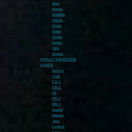
Idea
Marea
Multipla
Panda
Punto
Qubo
Scudo
Sedici
Stilo
Ulysse
HARLEY DAVIDSSON
HONDA
Accord
Civic
CR-V
CR-Z
Fit
FR-V
HR-V
Insight
Integra
Jazz
Legend