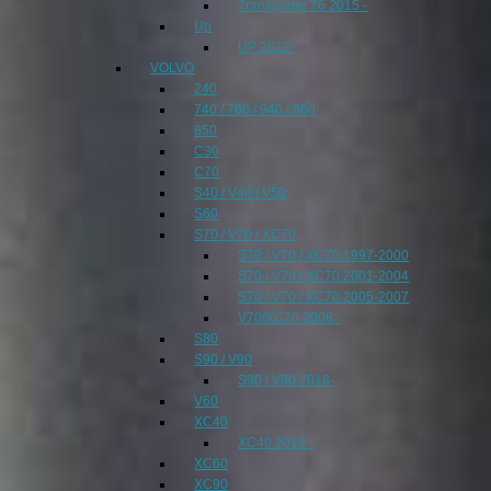
Transporter T6 2015 -
Up
UP 2012-
VOLVO
240
740 / 760 / 940 / 960
850
C30
C70
S40 / V40 / V50
S60
S70 / V70 / XC70
S70 / V70 / XC70 1997-2000
S70 / V70 / XC70 2001-2004
S70 / V70 / XC70 2005-2007
V70/XC70 2008 -
S80
S90 / V90
S90 / V90 2018-
V60
XC40
XC40 2018 -
XC60
XC90