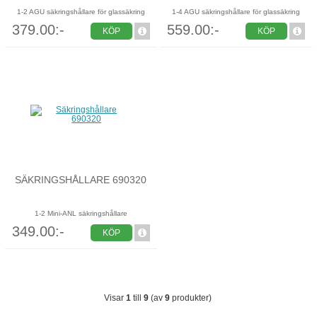
1-2 AGU säkringshållare för glassäkring
1-4 AGU säkringshållare för glassäkring
379.00:-
559.00:-
KÖP
KÖP
SÄKRINGSHÅLLARE 690320
1-2 Mini-ANL säkringshållare
349.00:-
KÖP
Visar
1
till
9
(av
9
produkter)