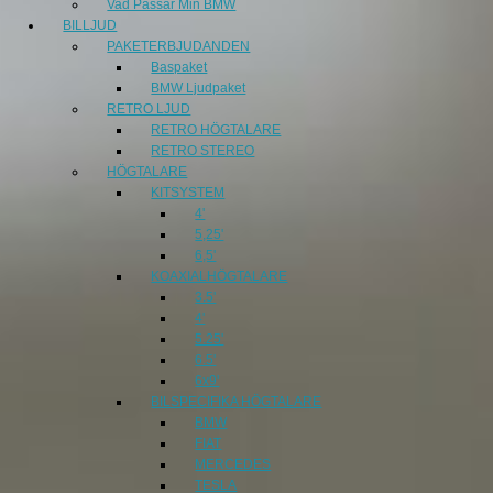
Vad Passar Min BMW
BILLJUD
PAKETERBJUDANDEN
Baspaket
BMW Ljudpaket
RETRO LJUD
RETRO HÖGTALARE
RETRO STEREO
HÖGTALARE
KITSYSTEM
4'
5,25'
6,5'
KOAXIALHÖGTALARE
3.5'
4'
5.25'
6.5'
6x9'
BILSPECIFIKA HÖGTALARE
BMW
FIAT
MERCEDES
TESLA