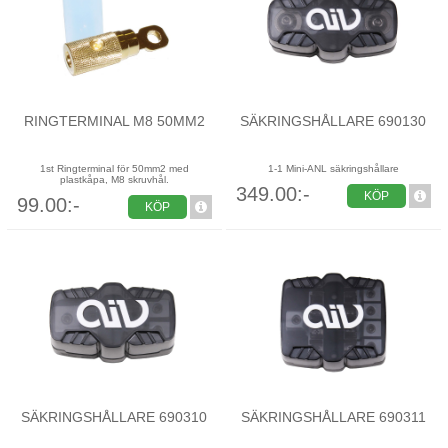
RINGTERMINAL M8 50MM2
SÄKRINGSHÅLLARE 690130
1st Ringterminal för 50mm2 med
1-1 Mini-ANL säkringshållare
plastkåpa, M8 skruvhål.
349.00:-
KÖP
99.00:-
KÖP
SÄKRINGSHÅLLARE 690310
SÄKRINGSHÅLLARE 690311