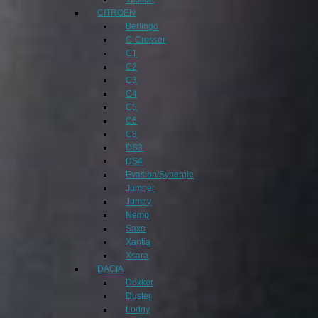
CITROEN
Berlingo
C-Crosser
C1
C2
C3
C4
C5
C6
C8
DS3
DS4
Evasion/Synergie
Jumper
Jumpy
Nemo
Saxo
Xantia
Xsara
DACIA
Dokker
Duster
Lodgy