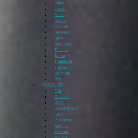
Kalos
Lacetti
Matiz
Nubira
Orlando
Silverado
Spark
Suburban
Tacuma
Tahoe
Trailblazer
Transport
Uplander
Volt
CHRYSLER
300
Crossfire
Delta
Grand Voyager
Neon
PT Cruiser
Sebring
Voyager
Ypsilon