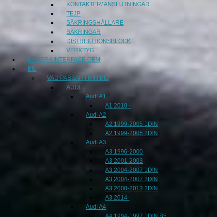
KONTAKTER/ ANSLUTNINGAR
TEJP
SÄKRINGSHÅLLARE
SÄKRINGAR
DISTRIBUTIONSBLOCK
VERKTYG
KAMERA INTERFACE OEM
BIL
VAD PASSAR I MIN BIL
AUDI
Audi A1
A1 2010 -
Audi A2
A2 1999-2005 1DIN
A2 1999-2005 2DIN
Audi A3
A3 1996-2000
A3 2001-2003
A3 2004-2007 1DIN
A3 2004-2007 2DIN
A3 2008-2013 2DIN
A3 2014-
Audi A4
A4 1994-1997 1DIN B5