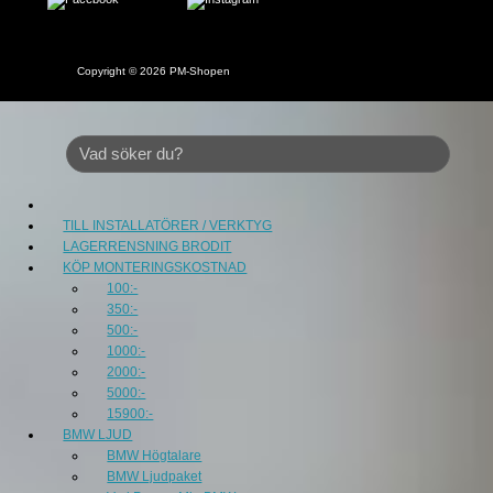
Copyright © 2026
PM-Shopen
TILL INSTALLATÖRER / VERKTYG
LAGERRENSNING BRODIT
KÖP MONTERINGSKOSTNAD
100:-
350:-
500:-
1000:-
2000:-
5000:-
15900:-
BMW LJUD
BMW Högtalare
BMW Ljudpaket