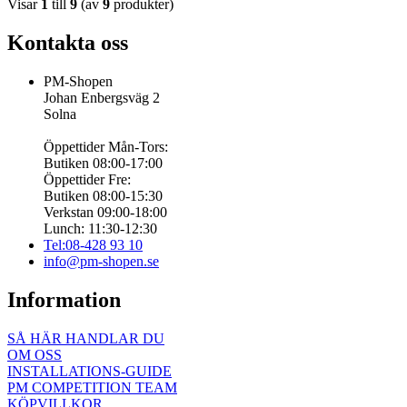
Visar
1
till
9
(av
9
produkter)
Kontakta oss
PM-Shopen
Johan Enbergsväg 2
Solna
Öppettider Mån-Tors:
Butiken 08:00-17:00
Öppettider Fre:
Butiken 08:00-15:30
Verkstan 09:00-18:00
Lunch: 11:30-12:30
Tel:08-428 93 10
info@pm-shopen.se
Information
SÅ HÄR HANDLAR DU
OM OSS
INSTALLATIONS-GUIDE
PM COMPETITION TEAM
KÖPVILLKOR