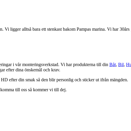
 Vi ligger alltså bara ett stenkast bakom Pampas marina. Vi har 30års g
eringar i vår monteringsverkstad. Vi har produkterna till din
Båt
,
Bil
,
Hu
ngar efter dina önskemål och krav.
 HD efter din smak så den blir personlig och sticker ut ifrån mängden.
komma till oss så kommer vi till dej.