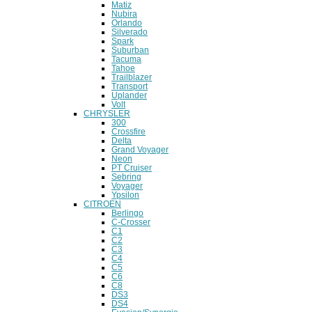
Matiz
Nubira
Orlando
Silverado
Spark
Suburban
Tacuma
Tahoe
Trailblazer
Transport
Uplander
Volt
CHRYSLER
300
Crossfire
Delta
Grand Voyager
Neon
PT Cruiser
Sebring
Voyager
Ypsilon
CITROEN
Berlingo
C-Crosser
C1
C2
C3
C4
C5
C6
C8
DS3
DS4