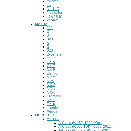
Aviator
Ls
Mark LT
Navigator
Town Car
Zephyr
MAZDA
121
2
3
323
5
6
626
B-Serien
BT
CX-5
CX-7
CX-9
Demio
Miata
MPV
MX-3
MX-5
MX-6
Premacy
RX-7
RX-8
Tribute
Xedos
MERCEDES
A-Class
A-Class (W168) 1998-2004
A-Class (W169 1DIN) 2005-2011
A-Class (W169 2DIN) 2005-2011