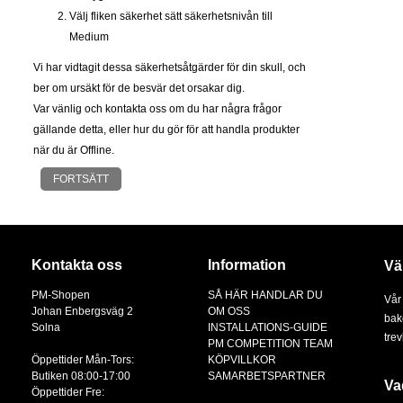
Välj fliken säkerhet sätt säkerhetsnivån till
Medium
Vi har vidtagit dessa säkerhetsåtgärder för din skull, och
ber om ursäkt för de besvär det orsakar dig.
Var vänlig och kontakta oss om du har några frågor
gällande detta, eller hur du gör för att handla produkter
när du är Offline.
FORTSÄTT
Kontakta oss
Information
Vä
PM-Shopen
SÅ HÄR HANDLAR DU
Vår
Johan Enbergsväg 2
OM OSS
bak
Solna
INSTALLATIONS-GUIDE
tre
PM COMPETITION TEAM
Öppettider Mån-Tors:
KÖPVILLKOR
Butiken 08:00-17:00
SAMARBETSPARTNER
Va
Öppettider Fre: