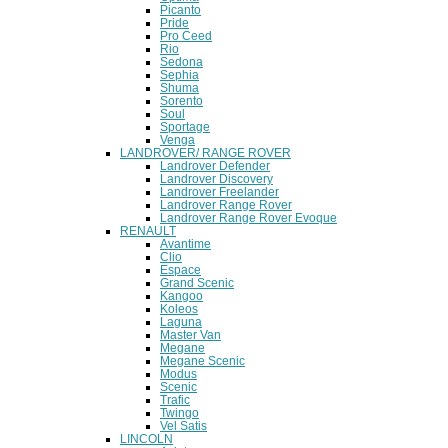
Picanto
Pride
Pro Ceed
Rio
Sedona
Sephia
Shuma
Sorento
Soul
Sportage
Venga
LANDROVER/ RANGE ROVER
Landrover Defender
Landrover Discovery
Landrover Freelander
Landrover Range Rover
Landrover Range Rover Evoque
RENAULT
Avantime
Clio
Espace
Grand Scenic
Kangoo
Koleos
Laguna
Master Van
Megane
Megane Scenic
Modus
Scenic
Trafic
Twingo
Vel Satis
LINCOLN