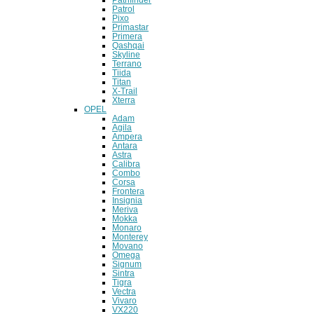
Patrol
Pixo
Primastar
Primera
Qashqai
Skyline
Terrano
Tiida
Titan
X-Trail
Xterra
OPEL
Adam
Agila
Ampera
Antara
Astra
Calibra
Combo
Corsa
Frontera
Insignia
Meriva
Mokka
Monaro
Monterey
Movano
Omega
Signum
Sintra
Tigra
Vectra
Vivaro
VX220