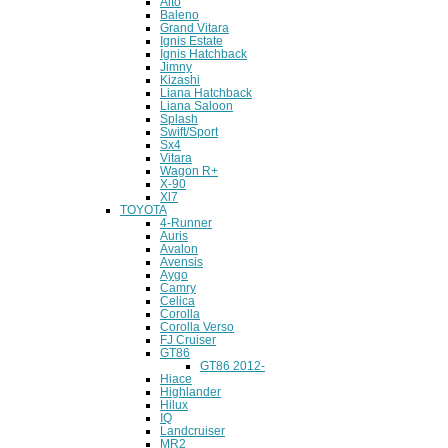
Alto
Baleno
Grand Vitara
Ignis Estate
Ignis Hatchback
Jimny
Kizashi
Liana Hatchback
Liana Saloon
Splash
Swift/Sport
Sx4
Vitara
Wagon R+
X-90
Xl7
TOYOTA
4-Runner
Auris
Avalon
Avensis
Aygo
Camry
Celica
Corolla
Corolla Verso
FJ Cruiser
GT86
GT86 2012-
Hiace
Highlander
Hilux
IQ
Landcruiser
MR2