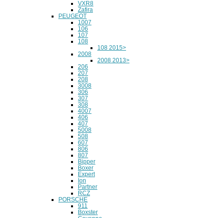
VXR8
Zafira
PEUGEOT
1007
106
107
108
108 2015>
2008
2008 2013>
206
207
208
3008
306
307
308
4007
406
407
5008
508
607
806
807
Bipper
Boxer
Expert
Ion
Partner
RCZ
PORSCHE
911
Boxster