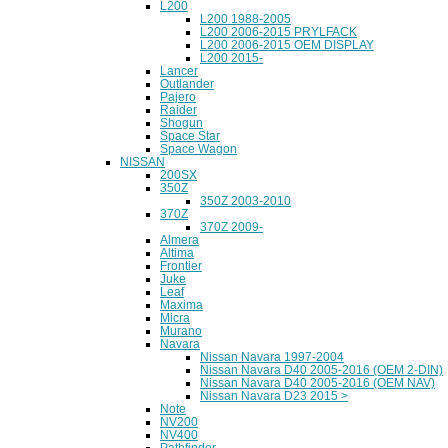
L200
L200 1988-2005
L200 2006-2015 PRYLFACK
L200 2006-2015 OEM DISPLAY
L200 2015-
Lancer
Outlander
Pajero
Raider
Shogun
Space Star
Space Wagon
NISSAN
200SX
350Z
350Z 2003-2010
370Z
370Z 2009-
Almera
Altima
Frontier
Juke
Leaf
Maxima
Micra
Murano
Navara
Nissan Navara 1997-2004
Nissan Navara D40 2005-2016 (OEM 2-DIN)
Nissan Navara D40 2005-2016 (OEM NAV)
Nissan Navara D23 2015 >
Note
NV200
NV400
Pathfinder