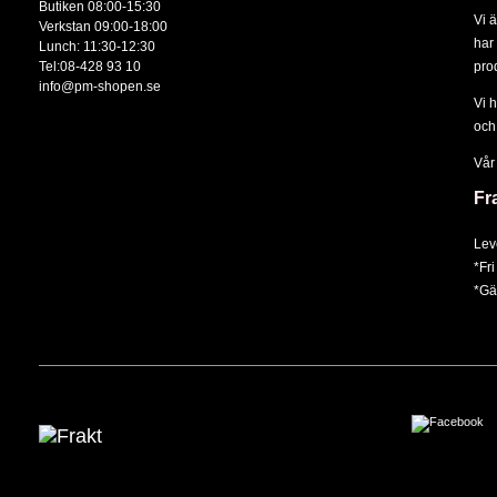
Butiken 08:00-15:30
Vi 
Verkstan 09:00-18:00
har 
Lunch: 11:30-12:30
Tel:08-428 93 10
prod
info@pm-shopen.se
Vi 
och
Vår
Fr
Lev
*Fri
*Gäl