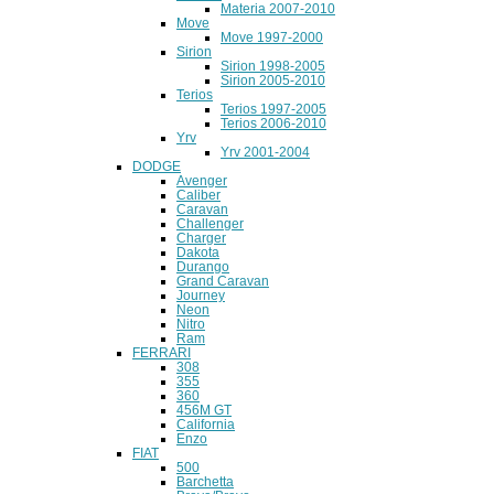
Materia 2007-2010
Move
Move 1997-2000
Sirion
Sirion 1998-2005
Sirion 2005-2010
Terios
Terios 1997-2005
Terios 2006-2010
Yrv
Yrv 2001-2004
DODGE
Avenger
Caliber
Caravan
Challenger
Charger
Dakota
Durango
Grand Caravan
Journey
Neon
Nitro
Ram
FERRARI
308
355
360
456M GT
California
Enzo
FIAT
500
Barchetta