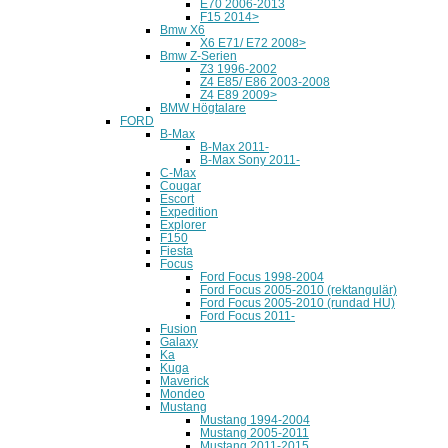
E70 2006-2013
F15 2014>
Bmw X6
X6 E71/ E72 2008>
Bmw Z-Serien
Z3 1996-2002
Z4 E85/ E86 2003-2008
Z4 E89 2009>
BMW Högtalare
FORD
B-Max
B-Max 2011-
B-Max Sony 2011-
C-Max
Cougar
Escort
Expedition
Explorer
F150
Fiesta
Focus
Ford Focus 1998-2004
Ford Focus 2005-2010 (rektangulär)
Ford Focus 2005-2010 (rundad HU)
Ford Focus 2011-
Fusion
Galaxy
Ka
Kuga
Maverick
Mondeo
Mustang
Mustang 1994-2004
Mustang 2005-2011
Mustang 2011-2015