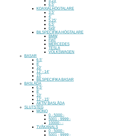
5,25'
6,5'
KOAXIALHÖGTALARE
3.5'
4'
5.25'
6.5'
6x9'
BILSPECIFIKA HÖGTALARE
BMW
FIAT
MERCEDES
TESLA
VOLKSWAGEN
BASAR
6.5'
8'
10'
12' - 14'
15'
BILSPECIFIKA BASAR
BASLÅDA
6,5'
8'
10'
12' - 15'
AKTIV BASLÅDA
SLUTSTEG
MONO
0 - 5000:-
5001 - 9999:-
10000:- -
TVÅKANALS
0 - 5000:-
5001 - 9999:-