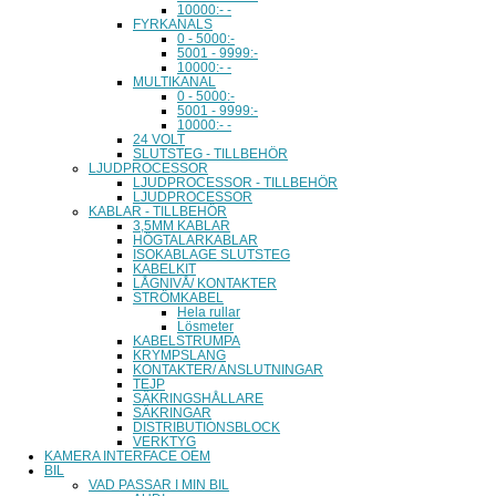
10000:- -
FYRKANALS
0 - 5000:-
5001 - 9999:-
10000:- -
MULTIKANAL
0 - 5000:-
5001 - 9999:-
10000:- -
24 VOLT
SLUTSTEG - TILLBEHÖR
LJUDPROCESSOR
LJUDPROCESSOR - TILLBEHÖR
LJUDPROCESSOR
KABLAR - TILLBEHÖR
3,5MM KABLAR
HÖGTALARKABLAR
ISOKABLAGE SLUTSTEG
KABELKIT
LÅGNIVÅ/ KONTAKTER
STRÖMKABEL
Hela rullar
Lösmeter
KABELSTRUMPA
KRYMPSLANG
KONTAKTER/ ANSLUTNINGAR
TEJP
SÄKRINGSHÅLLARE
SÄKRINGAR
DISTRIBUTIONSBLOCK
VERKTYG
KAMERA INTERFACE OEM
BIL
VAD PASSAR I MIN BIL