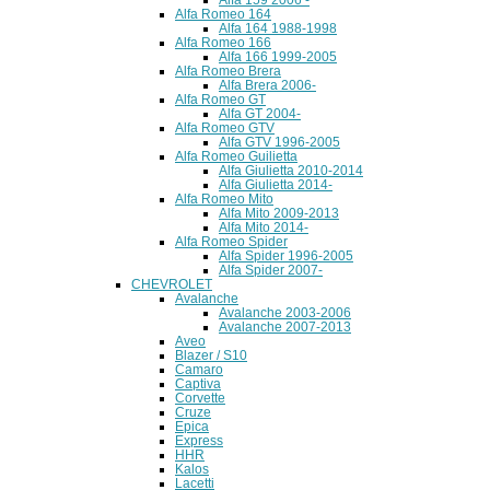
Alfa Romeo 164
Alfa 164 1988-1998
Alfa Romeo 166
Alfa 166 1999-2005
Alfa Romeo Brera
Alfa Brera 2006-
Alfa Romeo GT
Alfa GT 2004-
Alfa Romeo GTV
Alfa GTV 1996-2005
Alfa Romeo Guilietta
Alfa Giulietta 2010-2014
Alfa Giulietta 2014-
Alfa Romeo Mito
Alfa Mito 2009-2013
Alfa Mito 2014-
Alfa Romeo Spider
Alfa Spider 1996-2005
Alfa Spider 2007-
CHEVROLET
Avalanche
Avalanche 2003-2006
Avalanche 2007-2013
Aveo
Blazer / S10
Camaro
Captiva
Corvette
Cruze
Epica
Express
HHR
Kalos
Lacetti