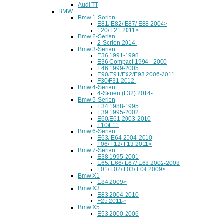
Audi TT
BMW
Bmw 1-Serien
E81/ E82/ E87/ E88 2004>
F20/ F21 2011>
Bmw 2-Serien
2-Serien 2014-
Bmw 3-Serien
E36 1991-1998
E36 Compact 1994 - 2000
E46 1999-2005
E90/E91/E92/E93 2006-2011
F30/F31 2012-
Bmw 4-Serien
4-Serien (F32) 2014-
Bmw 5-Serien
E34 1988-1995
E39 1995-2002
E60/E61 2003-2010
F10/F11
Bmw 6-Serien
E63/ E64 2004-2010
F06/ F12/ F13 2011>
Bmw 7-Serien
E38 1995-2001
E65/ E66/ E67/ E68 2002-2008
F01/ F02/ F03/ F04 2009>
Bmw X1
E84 2009>
Bmw X3
E83 2004-2010
F25 2011>
Bmw X5
E53 2000-2006