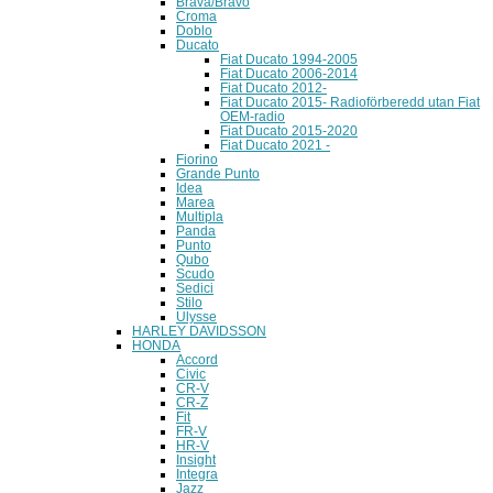
Brava/Bravo
Croma
Doblo
Ducato
Fiat Ducato 1994-2005
Fiat Ducato 2006-2014
Fiat Ducato 2012-
Fiat Ducato 2015- Radioförberedd utan Fiat
OEM-radio
Fiat Ducato 2015-2020
Fiat Ducato 2021 -
Fiorino
Grande Punto
Idea
Marea
Multipla
Panda
Punto
Qubo
Scudo
Sedici
Stilo
Ulysse
HARLEY DAVIDSSON
HONDA
Accord
Civic
CR-V
CR-Z
Fit
FR-V
HR-V
Insight
Integra
Jazz