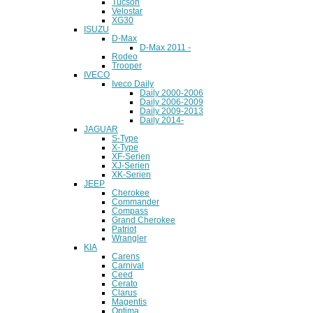
Tucson
Velostar
XG30
ISUZU
D-Max
D-Max 2011 -
Rodeo
Trooper
IVECO
Iveco Daily
Daily 2000-2006
Daily 2006-2009
Daily 2009-2013
Daily 2014-
JAGUAR
S-Type
X-Type
XF-Serien
XJ-Serien
XK-Serien
JEEP
Cherokee
Commander
Compass
Grand Cherokee
Patriot
Wrangler
KIA
Carens
Carnival
Ceed
Cerato
Clarus
Magentis
Optima