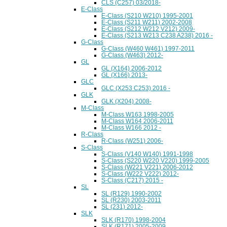
CLS (C257) 03/2018-
E-Class
E-Class (S210 W210) 1995-2001
E-Class (S211 W211) 2002-2008
E-Class (S212 W212 V212) 2009-
E-Class (S213 W213 C238 A238) 2016 -
G-Class
G-Class (W460 W461) 1997-2011
G-Class (W463) 2012-
GL
GL (X164) 2006-2012
GL (X166) 2013-
GLC
GLC (X253 C253) 2016 -
GLK
GLK (X204) 2008-
M-Class
M-Class W163 1998-2005
M-Class W164 2006-2011
M-Class W166 2012 -
R-Class
R-Class (W251) 2006-
S-Class
S-Class (V140 W140) 1991-1998
S-Class (S220 W220 V220) 1999-2005
S-Class (W221 V221) 2006-2012
S-Class (W222 V222) 2012-
S-Class (C217) 2015 -
SL
SL (R129) 1990-2002
SL (R230) 2003-2011
SL (231) 2012-
SLK
SLK (R170) 1998-2004
SLK (R171) 2005-2009