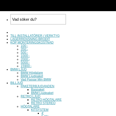
TILL INSTALLATÖRER / VERKTYG
LAGERRENSNING BRODIT
KÖP MONTERINGSKOSTNAD
100:-
350:-
500:-
1000:-
2000:-
5000:-
15900:-
BMW LJUD
BMW Högtalare
BMW Ljudpaket
Vad Passar Min BMW
BILLJUD
PAKETERBJUDANDEN
Baspaket
BMW Ljudpaket
RETRO LJUD
RETRO HÖGTALARE
RETRO STEREO
HÖGTALARE
KITSYSTEM
4'