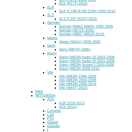
SLK (R172) 2010-
SLR
SLR (C199 R199 Z199) 2003-2010
SLS
SLS (C197 R197) 2010-
Sprinter
Sprinter (W901 W905) 1995-2005
Sprinter (NCV3) 2006-
Sprinter (W907 W910) 2019-
Vaneo
Vaneo (W414) 2005-2005
Vario
Vario (W670) 1996>
Viano
Viano (W639) Audio 10 2003-2006
Viano (W639) Audio 20 2003-2006
Viano (W639) Sound 5 2003-2006
Viano (W639) 2006-2010
Vito
Vito (W638) 1996-2003
Vito (W639) 2004-2006
Vito (W639) 2006-2014
Vito (W447) 2014-
MINI
MITSUBISHI
ASX
ASX 2010-2013
ASX 2014>
Carisma
Colt
FTO
Galant
Grandis
I