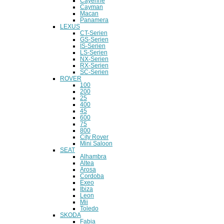
Cayenne
Cayman
Macan
Panamera
LEXUS
CT-Serien
GS-Serien
IS-Serien
LS-Serien
NX-Serien
RX-Serien
SC-Serien
ROVER
100
200
25
400
45
600
75
800
City Rover
Mini Saloon
SEAT
Alhambra
Altea
Arosa
Cordoba
Exeo
Ibiza
Leon
Mii
Toledo
SKODA
Fabia