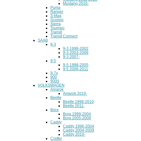
Mustang 2016-
Puma
Ranger
S-Max
Scorpio
Sierra
Tourneo
Transit
Transit Connect
SAAB
9-3
9-3 1998-2002
9-3 2003-2006
9-3 2007-
9-5
9-5 1998-2005
9-5 2006-2011
9-7x
900
9000
VOLKSWAGEN
Amarok
Amarok 2010-
Beetle
Beetle 1998-2010
Beetle 2011-
Bora
Bora 1999-2004
Bora 2005-2009
Caddy
Caddy 1996-2004
Caddy 2004-2009
Caddy 2010-
Crafter