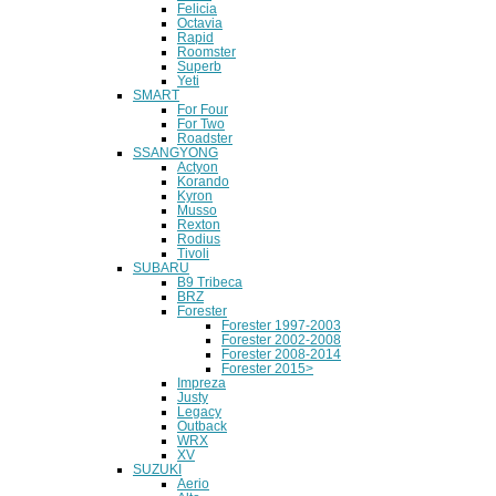
Felicia
Octavia
Rapid
Roomster
Superb
Yeti
SMART
For Four
For Two
Roadster
SSANGYONG
Actyon
Korando
Kyron
Musso
Rexton
Rodius
Tivoli
SUBARU
B9 Tribeca
BRZ
Forester
Forester 1997-2003
Forester 2002-2008
Forester 2008-2014
Forester 2015>
Impreza
Justy
Legacy
Outback
WRX
XV
SUZUKI
Aerio