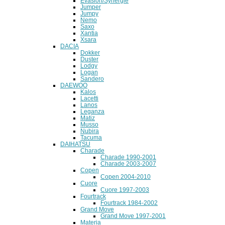
Evasion/Synergie
Jumper
Jumpy
Nemo
Saxo
Xantia
Xsara
DACIA
Dokker
Duster
Lodgy
Logan
Sandero
DAEWOO
Kalos
Lacetti
Lanos
Leganza
Matiz
Musso
Nubira
Tacuma
DAIHATSU
Charade
Charade 1990-2001
Charade 2003-2007
Copen
Copen 2004-2010
Cuore
Cuore 1997-2003
Fourtrack
Fourtrack 1984-2002
Grand Move
Grand Move 1997-2001
Materia